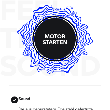
FEEL
THE
MOTOR
STARTEN
SOUND
Sound
Die aus gebürstetem Edelstahl gefertigte,