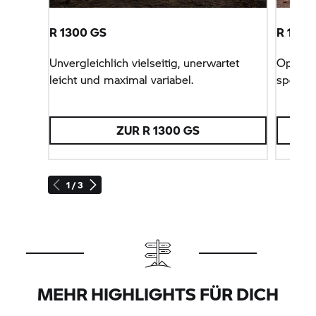
R 1300 GS
R 130
Unvergleichlich vielseitig, unerwartet
Optimie
leicht und maximal variabel.
sportli
ZUR R 1300 GS
1 / 3
MEHR HIGHLIGHTS FÜR DICH