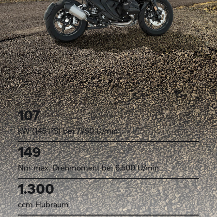
107
kW (145 PS) bei 7.750 U/min
149
Nm max. Drehmoment bei 6.500 U/min
1.300
ccm Hubraum