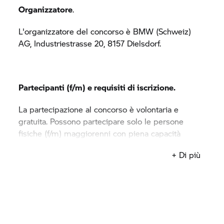
Organizzatore
.
L'organizzatore del concorso è BMW (Schweiz)
AG, Industriestrasse 20, 8157 Dielsdorf.
Partecipanti (f/m) e requisiti di iscrizione.
La partecipazione al concorso è volontaria e
gratuita. Possono partecipare solo le persone
fisiche (f/m) maggiorenni con piena capacità
giuridica, residenti in Svizzera o nel Principato del
+ Di più
Liechtenstein. Tutti i dipendenti di BMW (Schweiz)
AG sono esclusi dalla partecipazione. Il concorso
inizia il 1° novembre 2023 alle ore 00.00 e termina
domenica 31 dicembre 2023 alle ore 00.00. Per
partecipare al concorso, il partecipante (f/m) è
tenuto a compilare il modulo di iscrizione con i