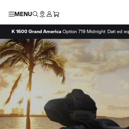
MENU
K 1600 Grand America
Option 719 Midnight
Dati ed e