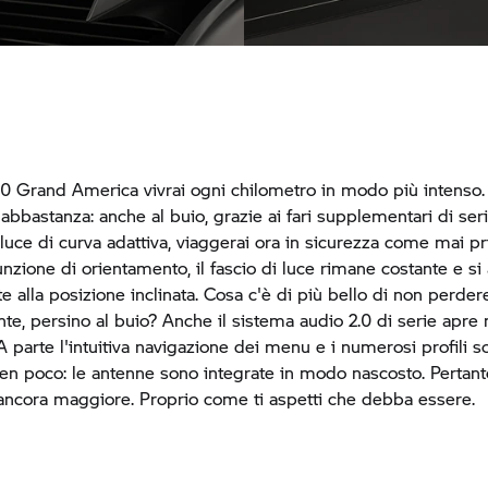
Brillante display a colori T
 luminosità
da 10,25"
0 Grand America vivrai ogni chilometro in modo più intenso. 
abbastanza: anche al buio, grazie ai fari supplementari di seri
 luce di curva adattiva, viaggerai ora in sicurezza come mai pr
unzione di orientamento, il fascio di luce rimane costante e si
e alla posizione inclinata. Cosa c'è di più bello di non perder
onte, persino al buio? Anche il sistema audio 2.0 di serie apre
 parte l'intuitiva navigazione dei menu e i numerosi profili so
 ben poco: le antenne sono integrate in modo nascosto. Pertanto
 ancora maggiore. Proprio come ti aspetti che debba essere.