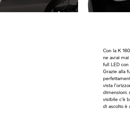
Verniciature sofisticate
Fari anteriori ad alta
Con la K 160
ne avrai mai 
full LED con
Grazie alla f
perfettament
vista l'orizz
dimensioni. A
visibile c'è
di ascolto è