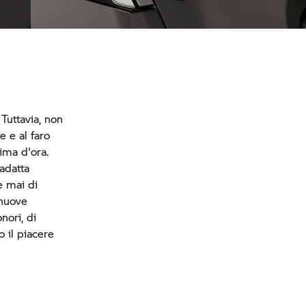
FT
Tasti preferiti configurabili
Tuttavia, non
e e al faro
ima d'ora.
 adatta
e mai di
 nuove
nori, di
 il piacere