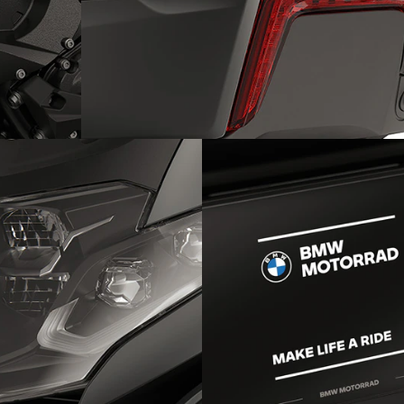
 a sei
Pratico topcase