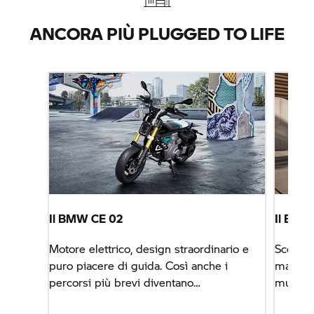
ANCORA PIÙ PLUGGED TO LIFE
Il BMW CE 02
Il BM
Motore elettrico, design straordinario e
Scooter
puro piacere di guida. Così anche i
massime
percorsi più brevi diventano
muovi c
estremamente piacevoli.
città.