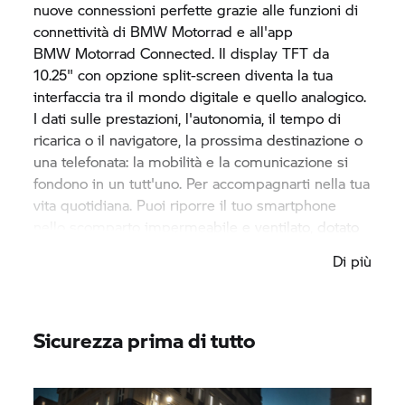
nuove connessioni perfette grazie alle funzioni di
connettività di
BMW Motorrad
e all'app
BMW Motorrad
Connected. Il display TFT da
10.25" con opzione split-screen diventa la tua
interfaccia tra il mondo digitale e quello analogico.
I dati sulle prestazioni, l'autonomia, il tempo di
ricarica o il navigatore, la prossima destinazione o
una telefonata: la mobilità e la comunicazione si
fondono in un tutt'uno. Per accompagnarti nella tua
vita quotidiana. Puoi riporre il tuo smartphone
nello scomparto impermeabile e ventilato, dotato
anche di porta USB-C per la ricarica.
Di più
Sicurezza prima di tutto