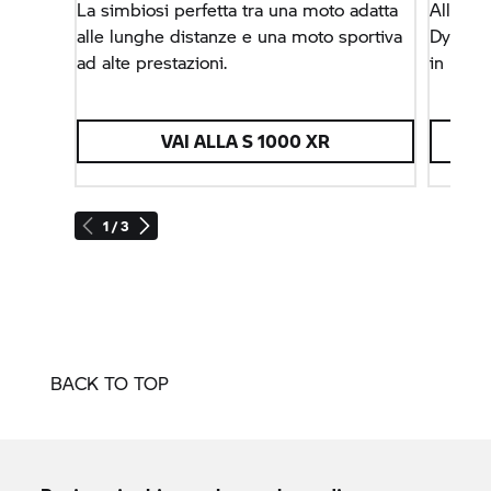
La simbiosi perfetta tra una moto adatta
Alla con
alle lunghe distanze e una moto sportiva
Dynamic
ad alte prestazioni.
in una s
VAI ALLA
S 1000 XR
1 / 3
BACK TO TOP