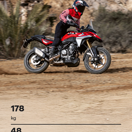
178
kg
48