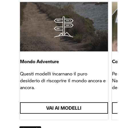
Mondo Adventure
Connec
Questi modelli incarnano il puro
Per chi
desiderio di riscoprire il mondo ancora e
Navigat
ancora.
destina
VAI AI MODELLI