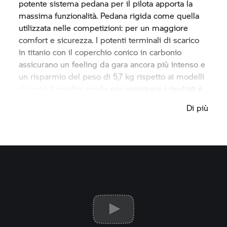
potente sistema pedana per il pilota apporta la
massima funzionalità. Pedana rigida come quella
utilizzata nelle competizioni: per un maggiore
comfort e sicurezza. I potenti terminali di scarico
in titanio con il coperchio conico in carbonio
assicurano un feeling da gara ancora più intenso e
un risparmio del peso di 5,7 kg rispetto ai modelli
di serie. Il miglior modo per registrare i risultati è
usando il potente data logger sul circuito. È
Di più
possibile memorizzare e valutare le proprie
prestazioni dalla velocità all’angolo di piega su 32
canali.