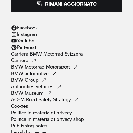
RIMANI AGGIORNATO
Facebook
Instagram
Youtube
Pinterest
Carriera
BMW Motorrad
Svizzera
Carriera
BMW Motorrad
Motorsport
BMW
automotive
BMW
Group
Authorities
vehicles
BMW
Museum
ACEM Road Safety
Strategy
Cookies
Politica in materia di
privacy
Politica in materia di privacy
shop
Publishing
notes
Legal
disclaimer