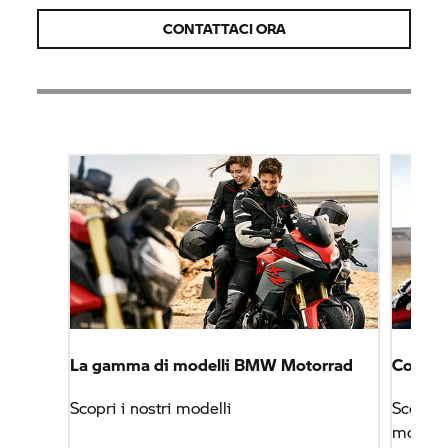
CONTATTACI ORA
La gamma di modelli
BMW Motorrad
Collezi
Scopri i nostri modelli
Scopri 
motocicl