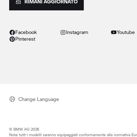
RIMANI AGGIORNATO
Facebook
Instagram
Youtube
Pinterest
Change Language
© BMW AG 2026
Nota: tutti i modelli saranno equipaggiati conformamente alla normativa Eur