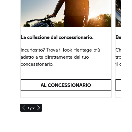
La collezione dal concessionario.
Benven
Incuriosito? Trova il look Heritage più
Che sia
adatto a te direttamente dal tuo
troverai
concessionario.
il cuore
AL CONCESSIONARIO
1 / 2