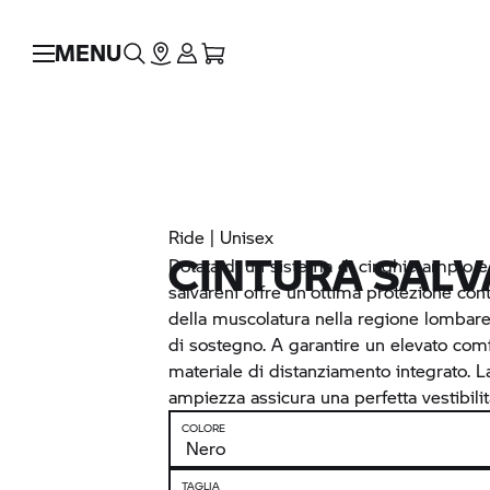
MENU
Ride | Unisex
CINTURA SALV
Dotata di un sistema di cinghie ampio e s
salvareni offre un'ottima protezione con
della muscolatura nella regione lombare
di sostegno. A garantire un elevato comf
materiale di distanziamento integrato. L
ampiezza assicura una perfetta vestibilit
COLORE
TAGLIA