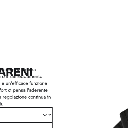
ARENI
tabile, la cintura
tro il raffreddamento
 e un'efficace funzione
ort ci pensa l'aderente
a regolazione continua in
à.