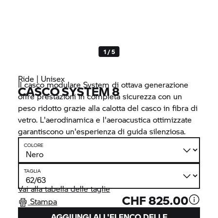
1 / 5
Ride | Unisex
Il casco modulare System di ottava generazione
CASCO SYSTEM 8
offre prestazioni in completa sicurezza con un
peso ridotto grazie alla calotta del casco in fibra di
vetro. L'aerodinamica e l'aeroacustica ottimizzate
garantiscono un'esperienza di guida silenziosa.
COLORE
TAGLIA
Vai alla tabella delle taglie
CHF 825.00
Stampa
AGGIUNGI ALL'ELENCO DELLE