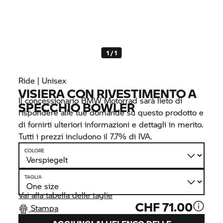
1 / 1
Ride | Unisex
VISIERA CON RIVESTIMENTO A
Il concessionario
BMW Motorrad
sarà lieto di
SPECCHIO BOWLER
rispondere alle tue domande su questo prodotto e
di fornirti ulteriori informazioni e dettagli in merito.
Tutti i prezzi includono il 7.7% di IVA.
COLORE
TAGLIA
Vai alla tabella delle taglie
CHF 71.00
Stampa