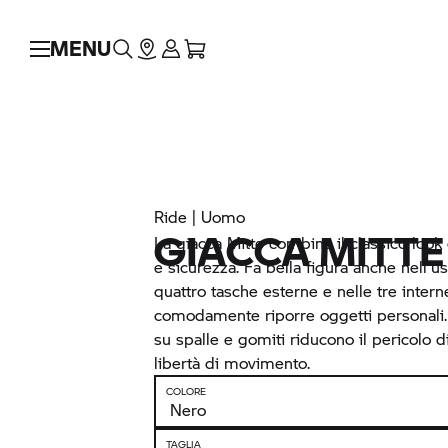
MENU
Ride | Uomo
GIACCA MITTE
La giacca Mitte combina il classico look 
e sicurezza. Fa bella figura anche nell'u
quattro tasche esterne e nelle tre inter
comodamente riporre oggetti personali. 
su spalle e gomiti riducono il pericolo di
libertà di movimento.
COLORE
TAGLIA