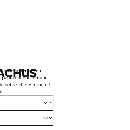
TACHUS
un look moderno, ma
i pantaloni dal comune
e sei tasche esterne e i
i.