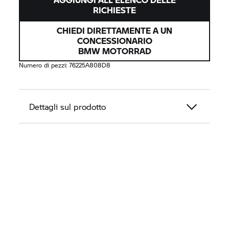
finitura classica, gli stivali con lacci Treptow GORE-
RICHIESTE
TEX® non solo fanno bella figura sulla moto, ma si
CHIEDI DIRETTAMENTE A UN
abbinano anche alla perfezione a jeans e giacca in
CONCESSIONARIO
pelle.
BMW MOTORRAD
Numero di pezzi:
76225A808D8
Dettagli sul prodotto