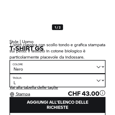
1 / 2
Style | Uomo
T-shirt classica con scollo tondo e grafica stampata
T-SHIRT GS
sul petto. Il tessuto in cotone biologico è
particolarmente piacevole da indossare.
COLORE
TAGLIA
Vai alla tabella delle taglie
CHF 43.00
Stampa
AGGIUNGI ALL'ELENCO DELLE
RICHIESTE