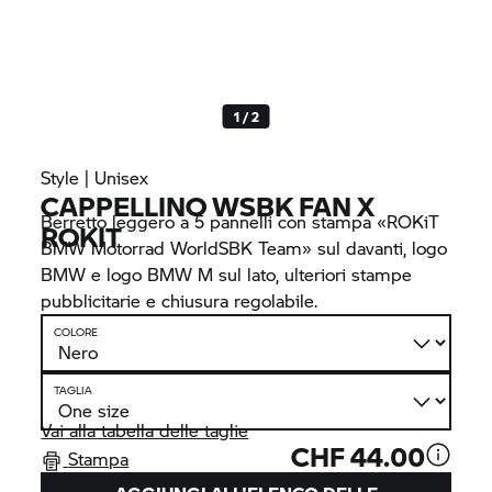
1 / 2
Style | Unisex
CAPPELLINO WSBK FAN X
Berretto leggero a 5 pannelli con stampa «ROKiT
ROKIT
BMW Motorrad
WorldSBK Team» sul davanti, logo
BMW e logo BMW M sul lato, ulteriori stampe
pubblicitarie e chiusura regolabile.
COLORE
TAGLIA
Vai alla tabella delle taglie
CHF 44.00
Stampa