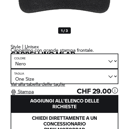
1 / 3
Style | Unisex
Cappellino con grande stampa frontale.
CAPPELLINO MLAR
COLORE
TAGLIA
Vai alla tabella delle taglie
CHF 29.00
Stampa
AGGIUNGI ALL'ELENCO DELLE
RICHIESTE
CHIEDI DIRETTAMENTE A UN
CONCESSIONARIO