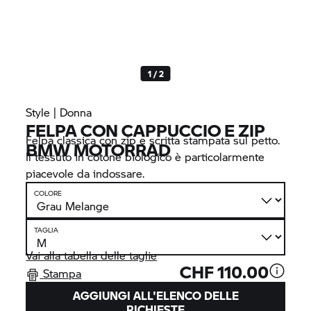
1 / 2
Style | Donna
FELPA CON CAPPUCCIO E ZIP
Felpa classica con zip e scritta stampata sul petto.
BMW MOTORRAD
Il tessuto in cotone biologico è particolarmente
piacevole da indossare.
COLORE
TAGLIA
Vai alla tabella delle taglie
CHF 110.00
Stampa
AGGIUNGI ALL'ELENCO DELLE
RICHIESTE