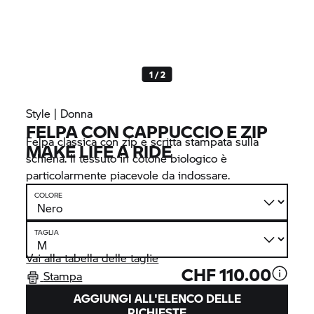
1 / 2
Style | Donna
FELPA CON CAPPUCCIO E ZIP
Felpa classica con zip e scritta stampata sulla
MAKE LIFE A RIDE
schiena. Il tessuto in cotone biologico è
particolarmente piacevole da indossare.
COLORE
TAGLIA
Vai alla tabella delle taglie
CHF 110.00
Stampa
AGGIUNGI ALL'ELENCO DELLE
RICHIESTE