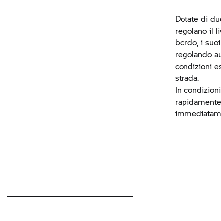
Dotate di due
regolano il 
bordo, i suo
regolando au
condizioni e
strada.
In condizion
rapidamente,
immediatame