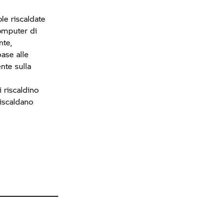
ole riscaldate
computer di
nte,
ase alle
nte sulla
 riscaldino
riscaldano