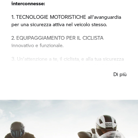
interconnesse:
1. TECNOLOGIE MOTORISTICHE all'avanguardia
per una sicurezza attiva nel veicolo stesso.
2. EQUIPAGGIAMENTO PER IL CICLISTA
innovativo e funzionale.
3. Un'attenzione a te, il ciclista, e alla tua sicurezza
passiva attraverso corsi DI SCUOLA GUIDA di alta
qualità per ogni livello ed ogni tipo di terreno.
Di più
Sicurezza a 360° è una delle priorità principali per
BMW Motorrad
– perchè la sicurezza riguarda te.