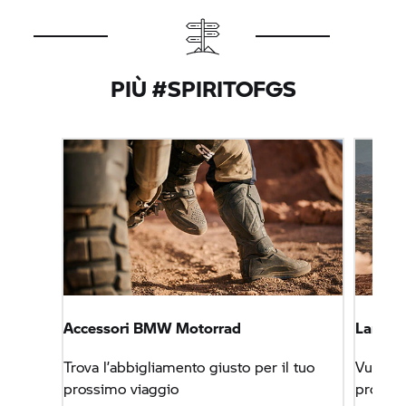
PIÙ #SPIRITOFGS
Accessori
BMW Motorrad
Landin
Trova l’abbigliamento giusto per il tuo
Vuoi an
prossimo viaggio
problem