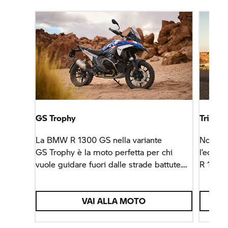
GS Trophy
Triple 
La BMW R 1300 GS nella variante
Non esi
GS Trophy
è la moto perfetta per chi
l’equip
vuole guidare fuori dalle strade battute.
R 1300 
Per chi è alla ricerca di una moto in grado
perfett
di tagliare grandi traguardi.
viaggio.
VAI ALLA MOTO