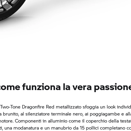
come funziona la vera passion
Two-Tone Dragonfire Red metallizzato sfoggia un look individ
 brunito, al silenziatore terminale nero, ai poggiagambe e alla
otore. Componenti in alluminio come il coperchio della testata
ati, una modanatura e un manubrio da 15 pollici completano co