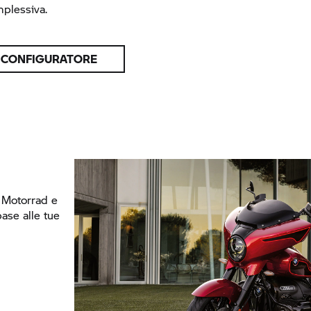
mplessiva.
L CONFIGURATORE
Motorrad
e
base alle tue