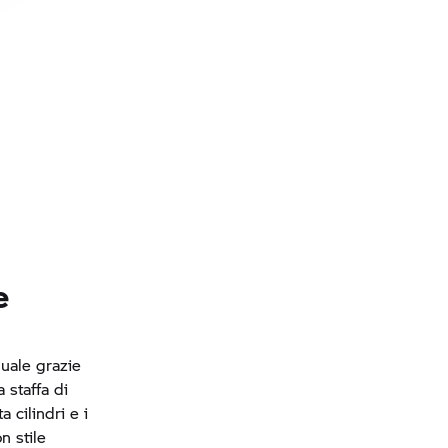
e
uale grazie
 staffa di
 cilindri e i
n stile