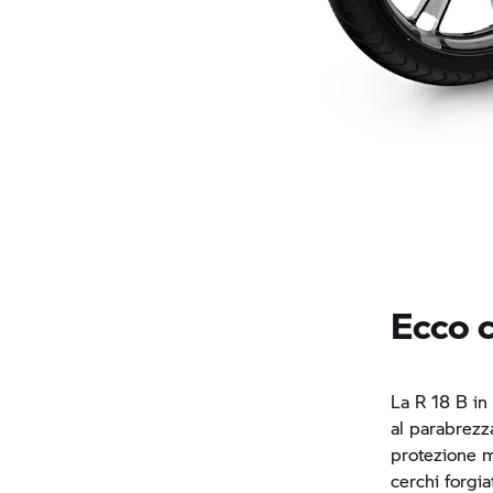
Ecco 
La
R 18 B
in 
al parabrezza
protezione m
cerchi forgi