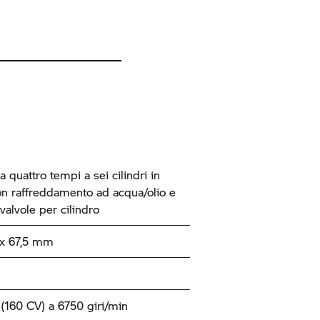
 quattro tempi a sei cilindri in
con raffreddamento ad acqua/olio e
valvole per cilindro
x 67,5 mm
 cc
(160 CV) a 6750 giri/min