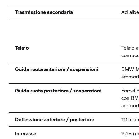
Trasmissione secondaria
Ad albe
Telaio
Telaio a
composi
Guida ruota anteriore / sospensioni
BMW Mo
ammorti
Guida ruota posteriore / sospensioni
Forcell
con
BM
ammorti
Deflessione anteriore / posteriore
115 mm
Interasse
1618 