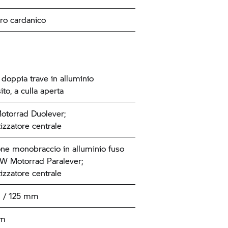
ro cardanico
 doppia trave in alluminio
to, a culla aperta
torrad
Duolever;
zzatore centrale
one monobraccio in alluminio fuso
W Motorrad
Paralever;
zzatore centrale
 / 125 mm
mm