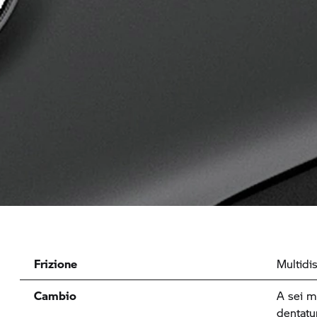
Frizione
Multidi
Cambio
A sei ma
dentatur