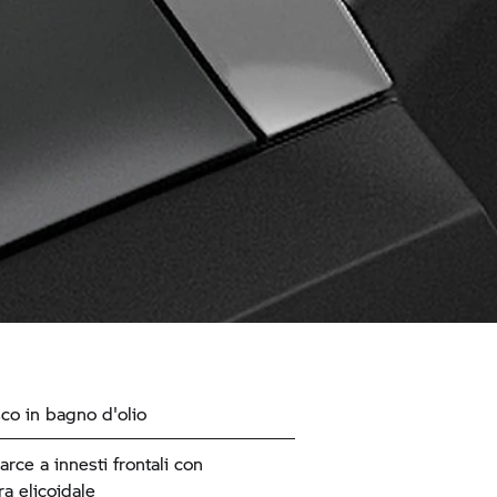
sco in bagno d'olio
rce a innesti frontali con
a elicoidale